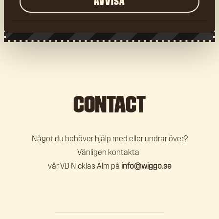
AVVISA
Aioli, Ssamjang, Honeymustard, Jalapeno, BBQ,
Majonnäs, Dijonnaise
Contact
Något du behöver hjälp med eller undrar över?
Vänligen kontakta
vår VD Nicklas Alm på
info@wiggo.se