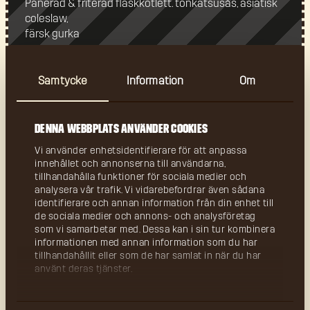
Panerad & friterad fläskkotlett. tonkatsusås, asiatisk
coleslaw,
färsk gurka
Chopped Cheeseburger
150 kr
Samtycke
Information
Om
Bra kött, dubbel ost, rå lök, rostad lök, aioli
Backyard burger
150 kr
Denna webbplats använder cookies
Bra kött, dubbel ost, karamelliserad lök, baconjam,
Vi använder enhetsidentifierare för att anpassa
jalapeñomajo, lök, pickles & hotsauce
innehållet och annonserna till användarna,
tillhandahålla funktioner för sociala medier och
Ribs N' Fries
225 kr
analysera vår trafik. Vi vidarebefordrar även sådana
identifierare och annan information från din enhet till
St. Louiscut ribs, coleslaw, pommes & picklad rödlök
de sociala medier och annons- och analysföretag
som vi samarbetar med. Dessa kan i sin tur kombinera
informationen med annan information som du har
Dirty Fries
85 kr
tillhandahållit eller som de har samlat in när du har
använt deras tjänster.
Pommes, bacon, rödlök, parmesan, jalapeño, gräslök,
dirtysauce!