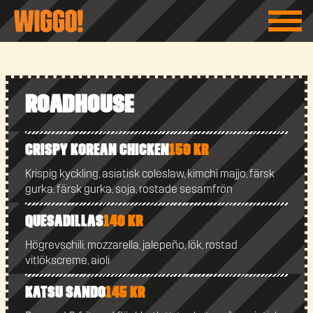
Roadhouse
Crispy Korean Chicken
150 kr
Krispig kyckling, asiatisk coleslaw, kimchi majjo, färsk
gurka, färsk gurka, soja, rostade sesamfrön
Quesadillas
140 kr
Högrevschili, mozzarella, jalepeño, lök, rostad
vitlökscreme, aioli
Katsu Sando
145 kr